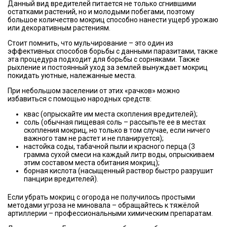
Данный вид вредителей питается не только сгнившими
остатками растений, но и молодыми побегами, поэтому
большое количество мокриц способно нанести ущерб урожаю
или декоративным растениям.
Стоит помнить, что мульчирование – это один из
эффективных способов борьбы с данными паразитами, также
эта процедура подходит для борьбы с сорняками. Также
рыхление и постоянный уход за землей вынуждает мокриц
покидать уютные, належанные места.
При небольшом заселении от этих «рачков» можно
избавиться с помощью народных средств:
квас (опрыскайте им места скопления вредителей);
соль (обычная пищевая соль – рассыпьте ее в местах
скопления мокриц, но только в том случае, если ничего
важного там не растет и не планируется);
настойка соды, табачной пыли и красного перца (3
грамма сухой смеси на каждый литр воды, опрыскиваем
этим составом места обитания мокриц);
борная кислота (насыщенный раствор быстро разрушит
панцири вредителей).
Если убрать мокриц с огорода не получилось простыми
методами угроза не миновала – обращайтесь к тяжёлой
артиллерии – профессиональными химическим препаратам.