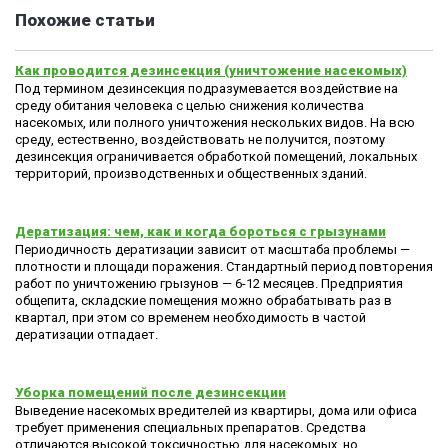
Похожие статьи
Как проводится дезинсекция (уничтожение насекомых)
Под термином дезинсекция подразумевается воздействие на
среду обитания человека с целью снижения количества
насекомых, или полного уничтожения нескольких видов. На всю
среду, естественно, воздействовать не получится, поэтому
дезинсекция ограничивается обработкой помещений, локальных
территорий, производственных и общественных зданий.
Дератизация: чем, как и когда бороться с грызунами
Периодичность дератизации зависит от масштаба проблемы —
плотности и площади поражения. Стандартный период повторения
работ по уничтожению грызунов — 6-12 месяцев. Предприятия
общепита, складские помещения можно обрабатывать раз в
квартал, при этом со временем необходимость в частой
дератизации отпадает.
Уборка помещений после дезинсекции
Выведение насекомых вредителей из квартиры, дома или офиса
требует применения специальных препаратов. Средства
отличаются высокой токсичностью для насекомых, но