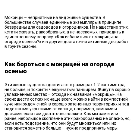
Мокрицы – неприятные на вид живые существа. В
большинстве случаев единичные экземпляры в принципе
безвредны для садоводов и огородников. Но нашествие этих,
кстати сказать, ракообразных, а не насекомых, приводить к
единственному вопросу: «Как избавиться от мокрицы на
огороде осенью?» и в другие достаточно активные для работ
в грунте сезоны.
Как бороться с мокрицей на огороде
осенью
Эти живые существа достигают в размерах 1-2 сантиметра,
не больше, и покрыты чешуйчатым панцирем. Живут в хорошо
увлажненных местах – отсюда их название «мокрицы». На
своих шести сотках их чаще всего можно найти в компостной
куче или рядом с ней, в хорошо затененных территориях и под
надёжными укрытиями от солнца, например, камнями и
досками, если там достаточно влажно. Как мы заметили
ранее, небольшое скопление этих ракообразных не опасно, но,
если есть подозрение, что они будут множиться или, их
становится заметно больше – нужно предпринять меры.