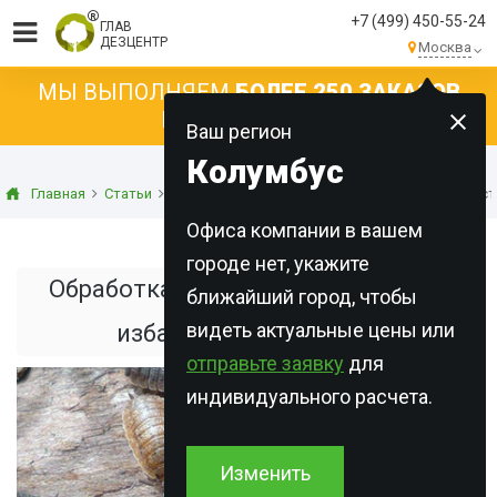
+7 (499) 450-55-24
ГЛАВ
ДЕЗЦЕНТР
Москва
МЫ ВЫПОЛНЯЕМ
БОЛЕЕ 250 ЗАКАЗОВ
КАЖДЫЙ ДЕНЬ!
Ваш регион
Колумбус
Главная
Статьи
Дезинсекция
Обработка от мокриц. Как быст
Офиса компании в вашем
городе нет, укажите
Обработка от мокриц. Как быстро
ближайший город, чтобы
видеть актуальные цены или
избавиться от мокриц
отправьте заявку
для
индивидуального расчета.
Изменить