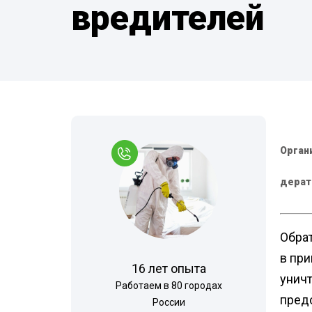
вредителей
Комары
Дезинфекция 
Моль
Многоквартир
Мокрицы
Вызов на дом
Мухи
Обработка му
контейнеров
Мошки
Холодный тум
Короед
Дезинфекция 
Орган
Кожеед
При инфекцио
Тля
дерат
заболеваниях
Точильщик
Обработка ме
Долгоносик
Теплицы
Обра
Сверчки
Туалеты и ван
в пр
16 лет опыта
Шершни
Санитарная об
уничт
Работаем в 80 городах
территории
Слепни
пред
России
Дезинфекция р