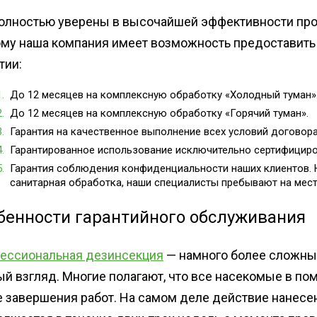
Дезин
олностью уверены в высочайшей эффективности пр
Дези
ому наша компания имеет возможность предоставит
пред
тии:
Обра
До 12 месяцев на комплексную обработку «Холодный туман»
Дези
До 12 месяцев на комплексную обработку
«
Горячий туман».
мага
Гарантия на качественное выполнение всех условий договора
Дези
Гарантированное использование исключительно сертифициро
мясн
Гарантия соблюдения конфиденциальности наших клиентов
.
санитарная обработка, наши специалисты пребывают на мес
бенности гарантийного обслуживания
ессиональная дезинсекция
— намного более сложный
ый взгляд. Многие полагают, что все насекомые в п
е завершения работ. На самом деле действие нанесе