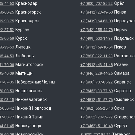
Краснодар
Орёл
05-44-60
+7 (800) 707-85-22
Красногорск
Пенза
60-60-25
+7 (8412) 23-49-50
Красноярск
Первоура
69-90-75
+7 (3439) 64-63-00
Курган
Пермь
22-27-52
+7 (342) 255-44-78
Курск
Подольск
25-00-59
+7 (499) 500-14-33
Липецк
Псков
56-33-60
+7 (8112) 59-10-54
Люберцы
Ростов-н
95-44-50
+7 (863) 322-11-23
Магнитогорск
Рязань
51-70-06
+7 (4912) 43-41-48
Мытищи
Самара
95-40-09
+7 (846) 229-44-25
Набережные Челны
Саранск
91-07-06
+7 (800) 707-85-22
Нефтеюганск
Саратов
70-00-50
+7 (8452) 39-77-69
Нижневартовск
Смоленск
30-03-15
+7 (4812) 51-57-76
Нижний Новгород
Сочи
2-050-42
+7 (862) 555-25-40
Нижний Тагил
Ставропо
47-88-77
+7 (8652) 20-59-72
Новокузнецк
Сургут
34-81-45
+7 (3462) 51-10-48
Новороссийск
Таганрог
06-60-08
8 (800) 707-85-22