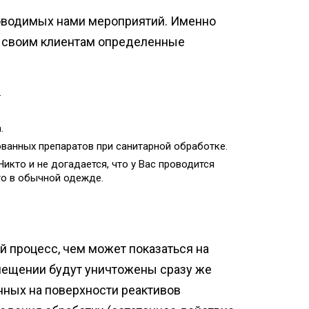
фекция бань и саун
оводимых нами мероприятий. Именно
нфекция пищевых
ь своим клиентам определенные
приятий
ботка аптек
.
нфекция продуктовых
зинов
.
нфекция предприятий
ванных препаратов при санитарной обработке.
ой промышленности
 Никто и не догадается, что у Вас проводится
то в обычной одежде.
 процесс, чем может показаться на
омещении будут уничтожены сразу же
нных на поверхности реактивов