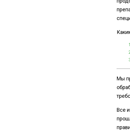
продо
препа
спец
Каки
Мы п
обра
треб
Все 
прош
прав