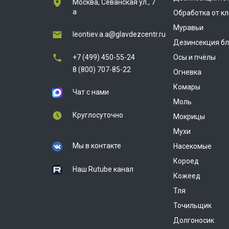
Москва, Севанская ул., 7
а
Обработка от к
Муравьи
leontiev.a.a@glavdezcentr.ru
Дезинсекция бл
+7 (499) 450-55-24
Осы и пчёлы
8 (800) 707-85-22
Огневка
Комары
Чат с нами
Моль
Круглосуточно
Мокрицы
Мухи
Мы в контакте
Насекомые
Короед
Наш Rutube канал
Кожеед
Тля
Точильщик
Долгоносик