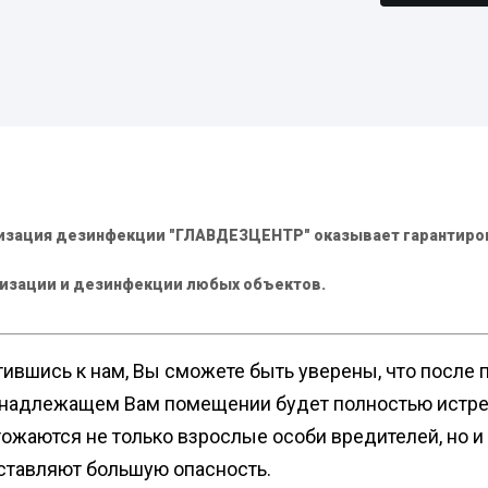
Дези
помещений
Дера
Обра
ный дом
площ
Дера
Дези
пред
сорных
Обра
Дера
Дези
ан
Обра
подвалов
Дера
изация дезинфекции "ГЛАВДЕЗЦЕНТР" оказывает гарантиров
цеха
нных
Дезинфекция от
Дези
изации и дезинфекции любых объектов.
туберкулеза
Дера
Дези
бели
Дезинфекция от гриппа
Диваны
холо
Дезинфекция от вирусного
Обра
тившись к нам, Вы сможете быть уверены, что после
гепатита
ные комнаты
Дези
инадлежащем Вам помещении будет полностью истре
пред
работка
ожаются не только взрослые особи вредителей, но и и
Дези
ставляют большую опасность.
поме
абочего