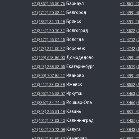
Барнаул
+7 (3852) 55-50-76
+7 (861) 2
Белгород
+7 (4722) 20-52-11
+7 (499) 4
Брянск
+7 (4832) 32-11-28
+7 (391) 2
Волгоград
+7 (8442) 20-10-32
+7 (3522) 
Вологда
+7 (8172) 55-04-15
+7 (4712) 
Воронеж
+7 (473) 212-00-37
+7 (4742) 
Домодедово
+7 (499) 653-86-00
+7 (499) 4
Екатеринбург
+7 (343) 288-52-55
+7 (3519) 
Иваново
+7 (800) 707-85-22
+7 (499) 4
Ижевск
+7 (3412) 33-03-38
+7 (8552) 
Иркутск
+7 (3952) 26-58-07
+7 (3463) 
Йошкар-Ола
+7 (8362) 34-74-45
+7 (3466) 
Казань
+7 (843) 255-51-18
+7 (831) 4
Калининград
+7 (4012) 43-03-40
+7 (3435) 
Калуга
+7 (4842) 20-72-08
+7 (3843) 
Кемерово
+7 (3842) 32-69-30
+7 (861) 2