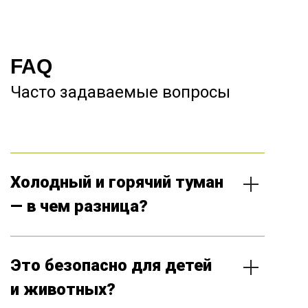
FAQ
Часто задаваемые вопросы
Холодный и горячий туман
— в чем разница?
Химические средства имеют разный рабочий
температурный режим. Горячий туман используется
только совместно с холодным туманом и является
Это безопасно для детей
усилителем эффекта от основной обработки. К
средствам горячего тумана наименьшее
и животных?
сопротивление у большинства паразитов.