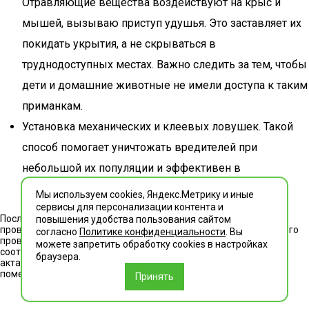
Отравляющие вещества воздействуют на крыс и
мышей, вызываю приступ удушья. Это заставляет их
покидать укрытия, а не скрываться в
труднодоступных местах. Важно следить за тем, чтобы
дети и домашние животные не имели доступа к таким
приманкам.
Установка механических и клеевых ловушек. Такой
способ помогает уничтожать вредителей при
небольшой их популяции и эффективен в
профилактических целях.
Мы используем cookies, Яндекс.Метрику и иные
сервисы для персонализации контента и
После обработки объекта специалисты «Главдезцентра»
повышения удобства пользования сайтом
проверяют территорию и оценивают необходимость повторного
согласно
Политике конфиденциальности
. Вы
проведения дератизации. Все мероприятия выполняются в
можете запретить обработку сookies в настройках
соответствии с
СанПиН 3.3686-21
и другими нормативными
браузера.
актами, регулирующими защиту промышленных и жилых
помещений от грызунов.
Принять