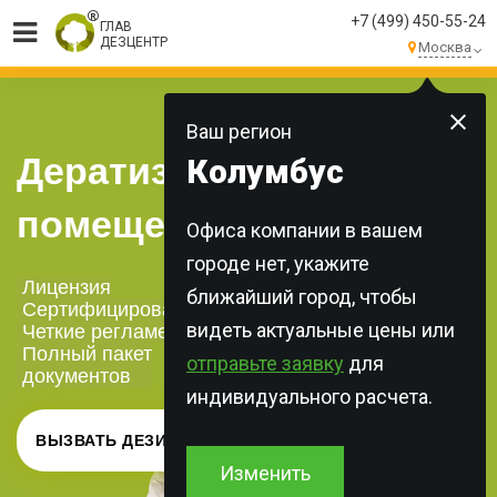
+7 (499) 450-55-24
ГЛАВ
ДЕЗЦЕНТР
Москва
МЫ ВЫПОЛНЯЕМ
БОЛЕЕ 250 ЗАКАЗОВ
КАЖДЫЙ ДЕНЬ!
Ваш регион
Дератизация
Колумбус
помещений в Москве
Офиса компании в вашем
городе нет, укажите
Лицензия
ближайший город, чтобы
Сертифицированная химия
видеть актуальные цены или
Четкие регламенты
Полный пакет
отправьте заявку
для
документов
индивидуального расчета.
ВЫЗВАТЬ ДЕЗИНФЕКТОРА
Изменить