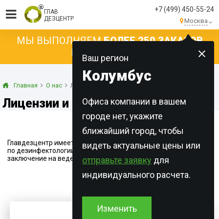
+7 (499) 450-55-24
ГЛАВ
ДЕЗЦЕНТР
Москва
МЫ ВЫПОЛНЯЕМ
БОЛЕЕ 250 ЗАКАЗОВ
КАЖДЫЙ ДЕНЬ!
Ваш регион
Колумбус
Главная
О нас
Лицензии и сертификаты
Лицензии и сертификаты
Офиса компании в вашем
городе нет, укажите
ближайший город, чтобы
Главдезцентр имеет лицензию на медицинскую деятельность
видеть актуальные цены или
по дезинфектологии, а также санитарно-эпидемиологическое
заключение на ведение соотвествующей деятельности.
отправьте заявку
для
индивидуального расчета.
Изменить