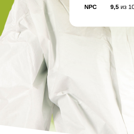
NPC
9,5
из 1
Дезин
Дези
пред
Обра
Дези
мага
Дези
мясн