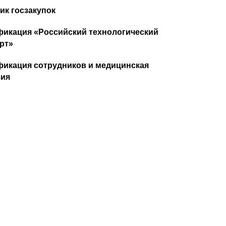
ик госзакупок
икация «Российский технологический
рт»
икация сотрудников и медицинская
зия