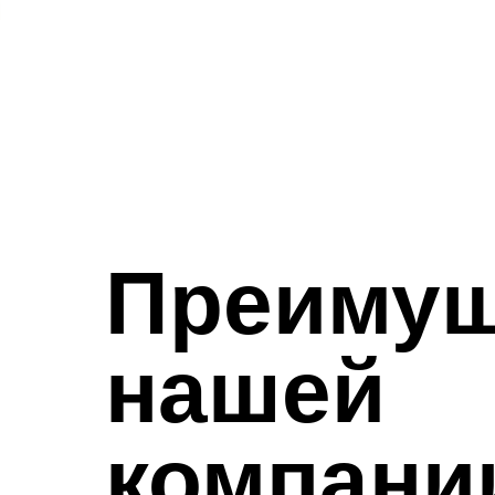
Преимущ
нашей
компани