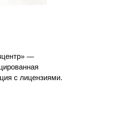
зцентр» —
цированная
ция с лицензиями.