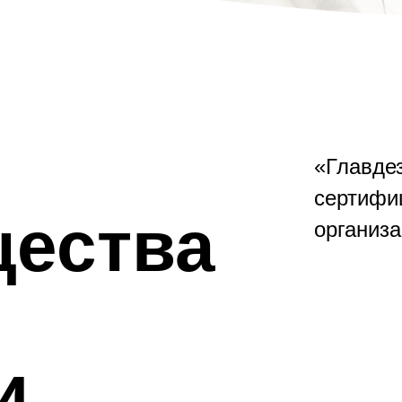
«Главде
сертифи
ества
организа
и