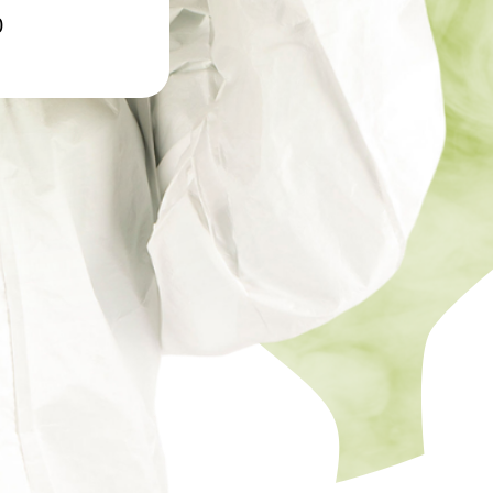
0
фекция бань и саун
нфекция пищевых
приятий
ботка аптек
нфекция продуктовых
зинов
нфекция предприятий
ой промышленности