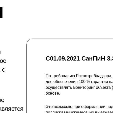
и
ы
С01.09.2021 СанПиН 3.
ное
 с
По требованию Роспотребнадзора,
для обеспечения 100 % гарантии н
осуществлять мониторинг объекта
основе.
ле
Это возможно при оформлении подп
авляется
подписки мы ежемесячно выезжаем