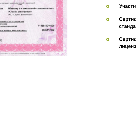
Участн
Сертиф
станда
Сертиф
лицен