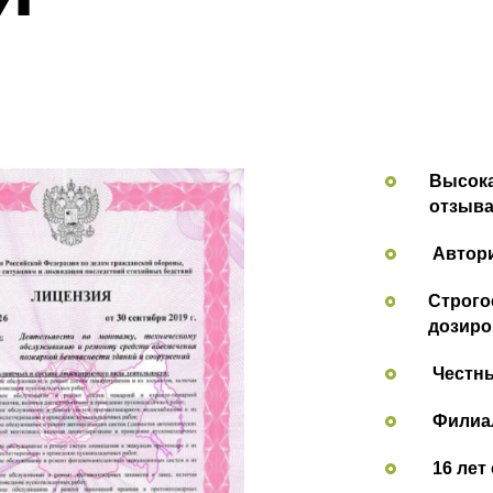
Высока
отзыва
Автор
Строго
дозиро
Честн
Филиал
16 лет