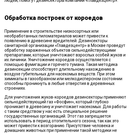
людей, помогут дезинсекторы компании «Главдезцентр».
Обработка построек от короедов
Применение в строительстве низкосортных или
необработанных пиломатериалов может привести к
появлению в древесине вредителей. Дезинсекторы
санитарной организации «Главдезцентр» в Москве проведут
обработку зараженных объектов сильнодействующими
препаратами, которые уничтожают взрослых особей жуков и
их личинки. Уничтожение короедов осуществляется с
помощью фумигации и горячего тумана. Такая методика
дезинсекции способствует длительному нахождению в
воздухе губительных для насекомых веществ. При этом
химикаты в газообразном или мелкодисперсном состоянии
способны проникнуть в любые отверстия в деревянных
строениях.
Для уничтожения жуков-короедов дезинсекторы применяют
сильнодействующий газ «Фосфин», который глубоко
проникает в древесину и уничтожает насекомых. Для работы
с таким средством у нас есть специальное решение
государственных организаций. Этот газ запрещается
использовать в период отопительного сезона, так как это
может привести к возгоранию. Присутствие человека и
домашних животных при применении такой методики не