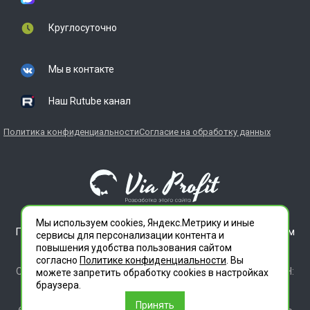
Круглосуточно
Мы в контакте
Наш Rutube канал
Политика конфиденциальности
Согласие на обработку данных
Мы используем cookies, Яндекс.Метрику и иные
ГЛАВДЕЗЦЕНТР является зарегистрированным товарным
сервисы для персонализации контента и
знаком. Все права защищены.
повышения удобства пользования сайтом
ООО "СЛУЖБА ДЕЗИНФЕКЦИИ" 620012 СВЕРДЛОВСКАЯ
согласно
Политике конфиденциальности
. Вы
ОБЛАСТЬ Г. ЕКАТЕРИНБУРГ, УЛ. ИЛЬИЧА ДОМ 14 КВ 11 ИНН:
можете запретить обработку сookies в настройках
6686112972 ОГРН 1196658010020
браузера.
Лицензия 66.01.35.003.Л.00046.12.24 (ЕРУЛ №Л064-00111-
Принять