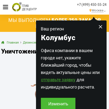
+7 (499) 450-55-24
ГЛАВ
ДЕЗЦЕНТР
Москва
МЫ ВЫПОЛНЯЕМ
БОЛЕЕ 250 ЗАКАЗОВ
КАЖДЫЙ ДЕНЬ!
Ваш регион
Колумбус
Главная
Дезинсекция
Короед
Уничтожение короеда в Москве
Офиса компании в вашем
городе нет, укажите
ближайший город, чтобы
видеть актуальные цены или
отправьте заявку
для
индивидуального расчета.
Изменить