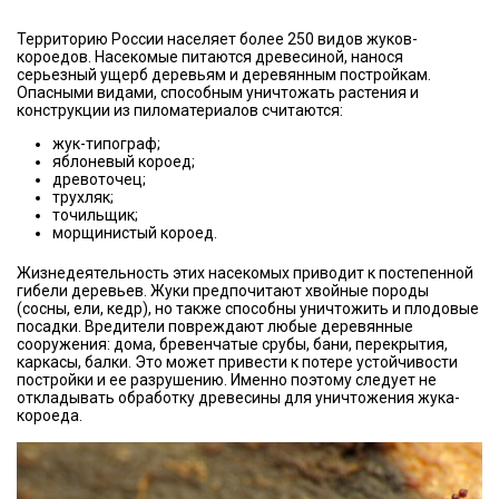
Территорию России населяет более 250 видов жуков-
короедов. Насекомые питаются древесиной, нанося
серьезный ущерб деревьям и деревянным постройкам.
Опасными видами, способным уничтожать растения и
конструкции из пиломатериалов считаются:
жук-типограф;
яблоневый короед;
древоточец;
трухляк;
точильщик;
морщинистый короед.
Жизнедеятельность этих насекомых приводит к постепенной
гибели деревьев. Жуки предпочитают хвойные породы
(сосны, ели, кедр), но также способны уничтожить и плодовые
посадки. Вредители повреждают любые деревянные
сооружения: дома, бревенчатые срубы, бани, перекрытия,
каркасы, балки. Это может привести к потере устойчивости
постройки и ее разрушению. Именно поэтому следует не
откладывать обработку древесины для уничтожения жука-
короеда.