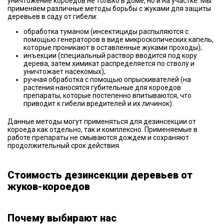
уничтожение короедов не только в доме, но и на участке. Мы
применяем различные методы борьбы с жуками для защиты
деревьев в саду от гибели:
обработка туманом (инсектициды распыляются с
помощью генераторов в виде микроскопических капель,
которые проникают в оставленные жуками проходы);
инъекции (специальный раствор вводится под кору
дерева, затем химикат распределяется по стволу и
уничтожает насекомых);
ручная обработка с помощью опрыскивателей (на
растения наносятся губительные для короедов
препараты, которые постепенно впитываются, что
приводит к гибели вредителей и их личинок).
Данные методы могут применяться для дезинсекции от
короеда как отдельно, так и комплексно. Применяемые в
работе препараты не смываются дождем и сохраняют
продолжительный срок действия.
Стоимость дезинсекции деревьев от
жуков-короедов
Почему выбирают нас