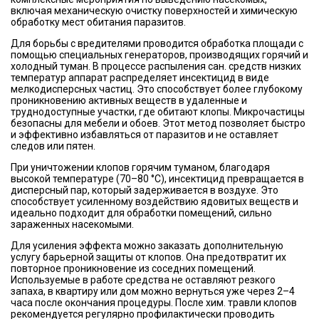
включая механическую очистку поверхностей и химическую
обработку мест обитания паразитов.
Для борьбы с вредителями проводится обработка площади с
помощью специальных генераторов, производящих горячий и
холодный туман. В процессе распыления сан. средств низких
температур аппарат распределяет инсектицид в виде
мелкодисперсных частиц. Это способствует более глубокому
проникновению активных веществ в удаленные и
труднодоступные участки, где обитают клопы. Микрочастицы
безопасны для мебели и обоев. Этот метод позволяет быстро
и эффективно избавляться от паразитов и не оставляет
следов или пятен.
При уничтожении клопов горячим туманом, благодаря
высокой температуре (70–80 °C), инсектицид превращается в
дисперсный пар, который задерживается в воздухе. Это
способствует усиленному воздействию ядовитых веществ и
идеально подходит для обработки помещений, сильно
зараженных насекомыми.
Для усиления эффекта можно заказать дополнительную
услугу барьерной защиты от клопов. Она предотвратит их
повторное проникновение из соседних помещений.
Используемые в работе средства не оставляют резкого
запаха, в квартиру или дом можно вернуться уже через 2–4
часа после окончания процедуры. После хим. травли клопов
рекомендуется регулярно профилактически проводить