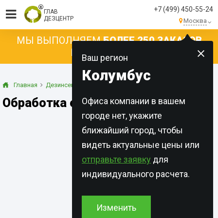
+7 (499) 450-55-24
ГЛАВ
ДЕЗЦЕНТР
Москва
МЫ ВЫПОЛНЯЕМ
БОЛЕЕ 250 ЗАКАЗОВ
КАЖДЫЙ ДЕНЬ!
Ваш регион
Колумбус
Главная
Дезинсекция
Клопы
Обработка от клопов в Москве
Офиса компании в вашем
городе нет, укажите
ближайший город, чтобы
видеть актуальные цены или
отправьте заявку
для
индивидуального расчета.
Изменить