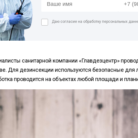
Дезин
Дези
Даю согласие на обработку персональных данн
пред
Обра
Дези
мага
Дези
иалисты санитарной компании «Главдезцентр» провод
мясн
ве. Для дезинсекции используются безопасные для 
отка проводится на объектах любой площади и план