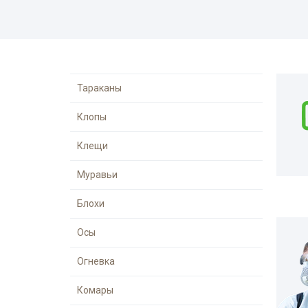
Комары
Дезинфекция 
Моль
Многоквартир
Мокрицы
Вызов на дом
Мухи
Обработка му
Тараканы
контейнеров
Мошки
Клопы
Холодный тум
Короед
Дезинфекция 
Клещи
Кожеед
При инфекцио
Муравьи
Тля
заболеваниях
Точильщик
Блохи
Обработка ме
Долгоносик
Теплицы
Осы
Сверчки
Туалеты и ван
Огневка
Шершни
Санитарная об
территории
Комары
Слепни
Дезинфекция р