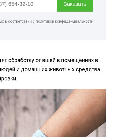
фекция бань и саун
нфекция пищевых
ых в соответствии с
политикой конфиденциальности
приятий
ботка аптек
нфекция продуктовых
зинов
нфекция предприятий
ят обработку от вшей в помещениях в
ой промышленности
людей и домашних животных средства.
ировки.