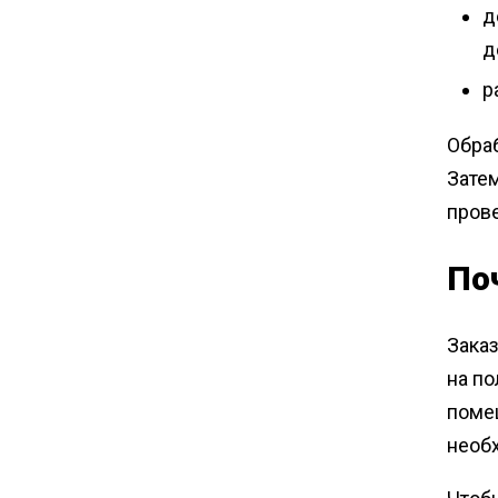
д
д
р
Обраб
Зате
прове
По
Зака
на п
поме
необ