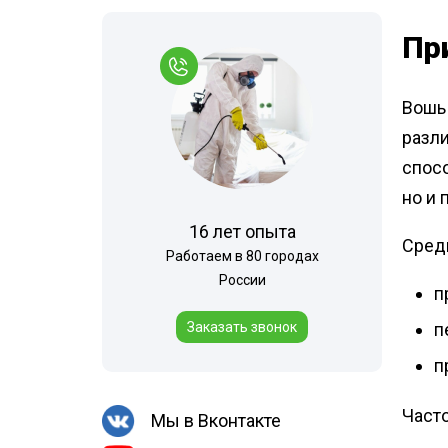
Пр
Вошь 
разли
спосо
но и
16 лет опыта
Сред
Работаем в 80 городах
России
п
п
Заказать звонок
п
Част
Мы в Вконтакте