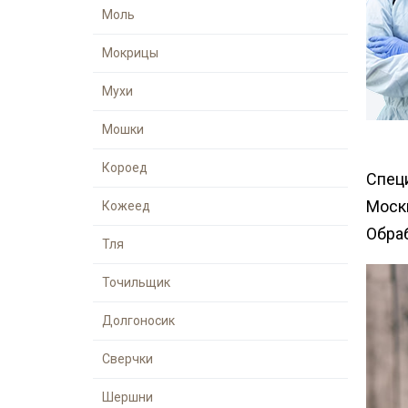
Медведка
Моль
места
Гербицидная обработка
Борщевик
Горячий туман
Мокрицы
Дезинсекция помещений
Мухи
Дезинсекция территорий
Вши
Мошки
Чешуйницы
Короед
Спец
Многоквартирный дом
Моск
Кожеед
Паук
Обраб
Тля
Жуки
Точильщик
Долгоносик
Сверчки
Шершни