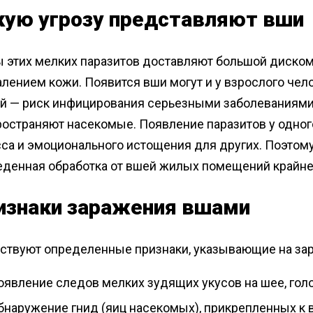
кую угрозу представляют вши
ы этих мелких паразитов доставляют большой диском
лением кожи. Появится вши могут и у взрослого челов
й — риск инфицирования серьезными заболеваниями 
ространяют насекомые. Появление паразитов у одног
сса и эмоционального истощения для других. Поэтом
еденная обработка от вшей жилых помещений крайне 
изнаки заражения вшами
ствуют определенные признаки, указывающие на зар
оявление следов мелких зудящих укусов на шее, голо
бнаружение гнид (яиц насекомых), прикрепленных к 