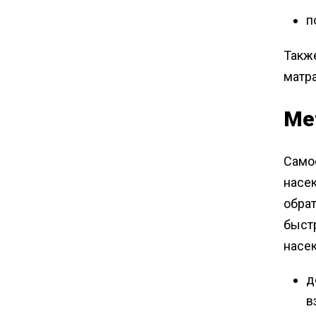
п
Также
матра
Ме
Самос
насе
обра
быст
насек
д
в