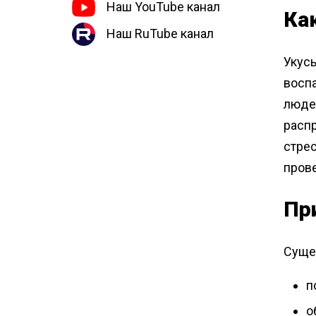
Наш YouTube канал
Ка
Наш RuTube канал
Укус
воспа
люде
расп
стре
пров
Пр
Суще
п
о