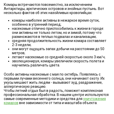
Комары встречаются повсеместно, за исключением
Антарктиды, арктических островов и знойных пустынь. Вот
несколько фактов об этих назойливых кровопийцах:
комары наиболее активны в нежаркое время суток,
особенно в утренний период;
насекомые отлично приспособились к жизни в городе:
они активны не только летом, но и зимой, потому что
размножаются в теплых подвалах и канализации;
средняя продолжительность жизни комара составляет
2-3 недели;
они могут ощущать запах добычи на расстоянии до 50
метров;
летают насекомые со средней скоростью около 3 км/ч;
эволюционируя, комары увеличили скорость полета и
научились различать цвета.
Особо активны насекомые с мая по октябрь. Появляясь с
первыми лучами весеннего солнца, они начинают охоту. Их
укусы мешают жить людям - вызывают зуд, раздражение,
аллергическую реакцию.
Чтобы летний отдых был в радость, поможет комплексная
профессиональная обработка. В нашем центре используются
самые современные методики и средства для
уничтожения
комаров
вне зависимости от типа и масштаба объекта.