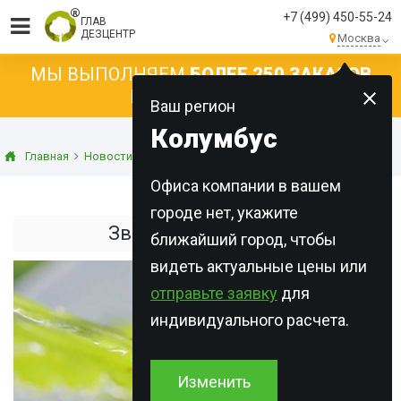
+7 (499) 450-55-24
ГЛАВ
ДЕЗЦЕНТР
Москва
МЫ ВЫПОЛНЯЕМ
БОЛЕЕ 250 ЗАКАЗОВ
КАЖДЫЙ ДЕНЬ!
Ваш регион
Колумбус
Главная
Новости
Статьи о дезинсекции
Звонкий вредитель
Офиса компании в вашем
городе нет, укажите
Звонкий вредитель
ближайший город, чтобы
видеть актуальные цены или
отправьте заявку
для
индивидуального расчета.
Изменить