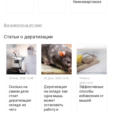
Нижневартовске
Все новости на эту тему
Статьи о дератизации
29 Янв, 2026
12:48
02 Дек, 2025
12:45
18 Июл,
2025
19:37
Сколько на
Дератизация
Эффективные
самом деле
на складе: как
способы
стоит
одна мышь
избавления от
дератизация
может
мышей
склада: из
остановить
чего
работу и