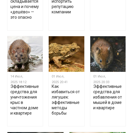
складывается
испортить
цена и почему
репутацию
«дешёво» —
компании
это опасно
14 Июл,
01 Июл,
01 Июл,
2025
18:12
2025
20:41
2025
20:33
Эффективные
Как
Эффективные
средства для
избавиться от
средства для
уничтожения
лягушек:
избавления от
крыс в
эффективные
мышей в доме
частном доме
методы
и квартире
и квартире
борьбы