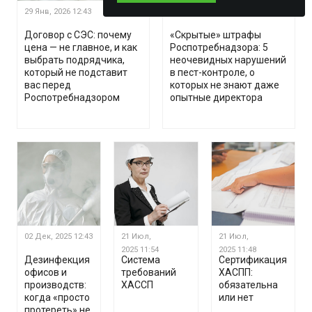
29 Янв, 2026
12:43
29 Янв, 2026
12:28
Договор с СЭС: почему
«Скрытые» штрафы
цена — не главное, и как
Роспотребнадзора: 5
выбрать подрядчика,
неочевидных нарушений
который не подставит
в пест-контроле, о
вас перед
которых не знают даже
Роспотребнадзором
опытные директора
02 Дек, 2025
12:43
21 Июл,
21 Июл,
2025
11:54
2025
11:48
Дезинфекция
Система
Сертификация
офисов и
требований
ХАСПП:
производств:
ХАССП
обязательна
когда «просто
или нет
протереть» не