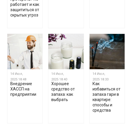
работает и как
защититься от
скрытых угроз
14 Июл,
14 Июл,
14 Июл,
2025
18:48
2025
18:40
2025
18:33
Внедрение
Хорошее
Как
ХАССП на
средство от
избавиться от
предприятии
запаха: как
запаха гари в
выбрать
квартире:
способы и
средства