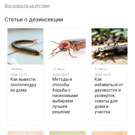
Все новости на эту тему
Статьи о дезинсекции
18 Июн,
17 Июн,
11 Июн,
2026
13:17
2026
00:57
2026
18:55
Как вывести
Методы и
Как
сколопендру
способы
избавиться от
из дома
борьбы с
двухвосток и
насекомыми:
уховерток:
выбираем
советы для
лучшее
дома и
решение
участка