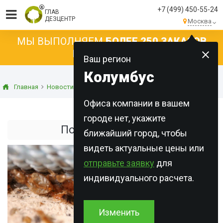
+7 (499) 450-55-24
ГЛАВ
ДЕЗЦЕНТР
Москва
МЫ ВЫПОЛНЯЕМ
БОЛЕЕ 250 ЗАКАЗОВ
КАЖДЫЙ ДЕНЬ!
Ваш регион
Колумбус
Главная
Новости
Статьи о дезинсекции
Постельные клопы
Офиса компании в вашем
городе нет, укажите
Постельные клопы
ближайший город, чтобы
видеть актуальные цены или
отправьте заявку
для
индивидуального расчета.
Изменить