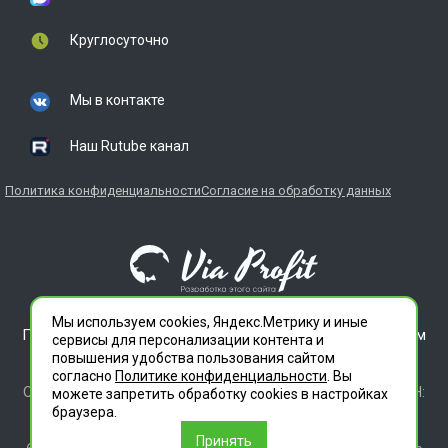
Круглосуточно
Мы в контакте
Наш Rutube канал
Политика конфиденциальности
Согласие на обработку данных
Мы используем cookies, Яндекс.Метрику и иные
ГЛАВДЕЗЦЕНТР является зарегистрированным товарным
сервисы для персонализации контента и
знаком. Все права защищены.
повышения удобства пользования сайтом
ООО "СЛУЖБА ДЕЗИНФЕКЦИИ" 620012 СВЕРДЛОВСКАЯ
согласно
Политике конфиденциальности
. Вы
ОБЛАСТЬ Г. ЕКАТЕРИНБУРГ, УЛ. ИЛЬИЧА ДОМ 14 КВ 11 ИНН:
можете запретить обработку сookies в настройках
6686112972 ОГРН 1196658010020
браузера.
Лицензия 66.01.35.003.Л.00046.12.24 (ЕРУЛ №Л064-00111-
Принять