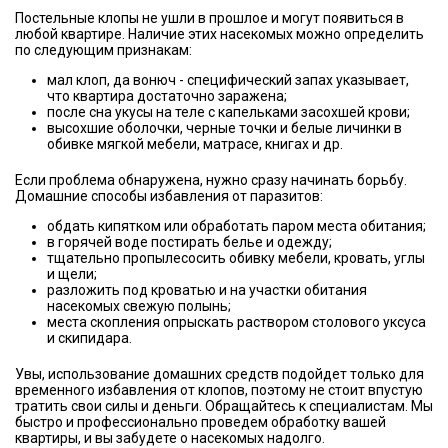
Постельные клопы не ушли в прошлое и могут появиться в
любой квартире. Наличие этих насекомых можно определить
по следующим признакам:
мал клоп, да вонюч - специфический запах указывает,
что квартира достаточно заражена;
после сна укусы на теле с капельками засохшей крови;
высохшие оболочки, черные точки и белые личинки в
обивке мягкой мебели, матрасе, книгах и др.
Если проблема обнаружена, нужно сразу начинать борьбу.
Домашние способы избавления от паразитов:
обдать кипятком или обработать паром места обитания;
в горячей воде постирать белье и одежду;
тщательно пропылесосить обивку мебели, кровать, углы
и щели;
разложить под кроватью и на участки обитания
насекомых свежую полынь;
места скопления опрыскать раствором столового уксуса
и скипидара.
Увы, использование домашних средств подойдет только для
временного избавления от клопов, поэтому не стоит впустую
тратить свои силы и деньги. Обращайтесь к специалистам. Мы
быстро и профессионально проведем обработку вашей
квартиры, и вы забудете о насекомых надолго.